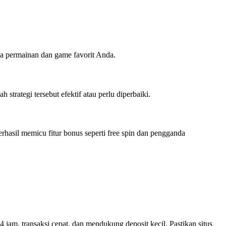
ya permainan dan game favorit Anda.
trategi tersebut efektif atau perlu diperbaiki.
asil memicu fitur bonus seperti free spin dan pengganda
4 jam, transaksi cepat, dan mendukung deposit kecil. Pastikan situs