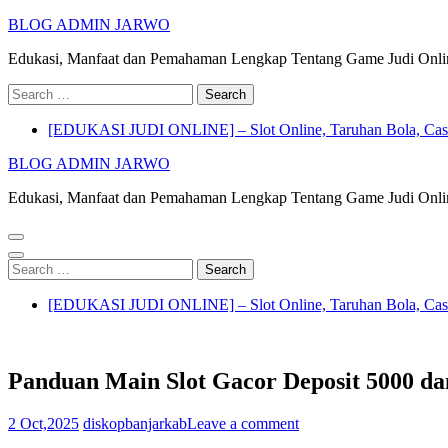
Skip
BLOG ADMIN JARWO
to
Edukasi, Manfaat dan Pemahaman Lengkap Tentang Game Judi Onli
content
(Press
Search
Enter)
for:
[EDUKASI JUDI ONLINE] – Slot Online, Taruhan Bola, Casi
BLOG ADMIN JARWO
Edukasi, Manfaat dan Pemahaman Lengkap Tentang Game Judi Onli
Search
for:
[EDUKASI JUDI ONLINE] – Slot Online, Taruhan Bola, Casi
Panduan Main Slot Gacor Deposit 5000 d
2 Oct,2025
diskopbanjarkab
Leave a comment