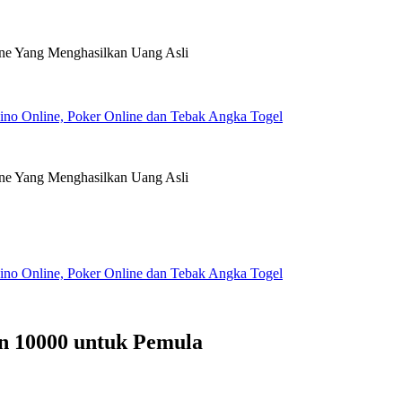
ne Yang Menghasilkan Uang Asli
no Online, Poker Online dan Tebak Angka Togel
ne Yang Menghasilkan Uang Asli
no Online, Poker Online dan Tebak Angka Togel
an 10000 untuk Pemula