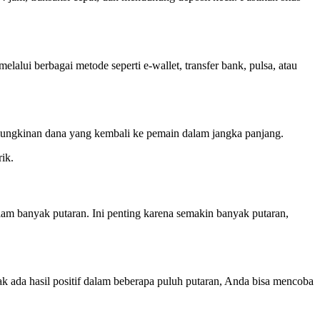
lalui berbagai metode seperti e-wallet, transfer bank, pulsa, atau
emungkinan dana yang kembali ke pemain dalam jangka panjang.
ik.
am banyak putaran. Ini penting karena semakin banyak putaran,
k ada hasil positif dalam beberapa puluh putaran, Anda bisa mencoba