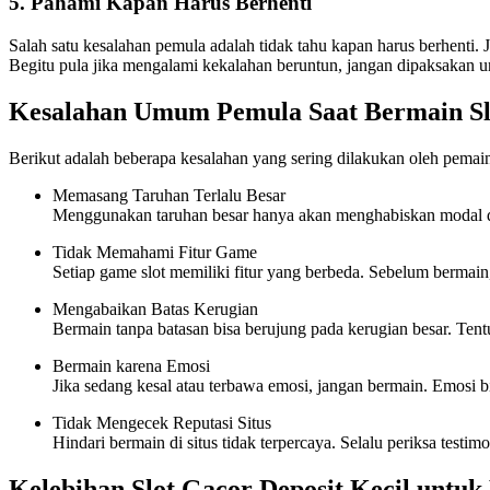
5. Pahami Kapan Harus Berhenti
Salah satu kesalahan pemula adalah tidak tahu kapan harus berhenti. 
Begitu pula jika mengalami kekalahan beruntun, jangan dipaksakan u
Kesalahan Umum Pemula Saat Bermain Sl
Berikut adalah beberapa kesalahan yang sering dilakukan oleh pemain
Memasang Taruhan Terlalu Besar
Menggunakan taruhan besar hanya akan menghabiskan modal de
Tidak Memahami Fitur Game
Setiap game slot memiliki fitur yang berbeda. Sebelum bermain,
Mengabaikan Batas Kerugian
Bermain tanpa batasan bisa berujung pada kerugian besar. Tent
Bermain karena Emosi
Jika sedang kesal atau terbawa emosi, jangan bermain. Emos
Tidak Mengecek Reputasi Situs
Hindari bermain di situs tidak terpercaya. Selalu periksa test
Kelebihan Slot Gacor Deposit Kecil untuk