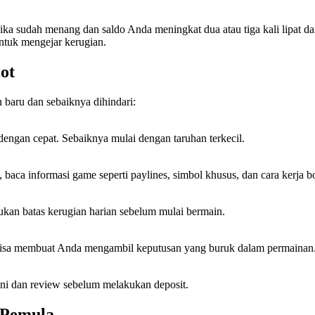
Jika sudah menang dan saldo Anda meningkat dua atau tiga kali lipat d
ntuk mengejar kerugian.
ot
 baru dan sebaiknya dihindari:
ngan cepat. Sebaiknya mulai dengan taruhan terkecil.
 baca informasi game seperti paylines, simbol khusus, dan cara kerja b
ukan batas kerugian harian sebelum mulai bermain.
i bisa membuat Anda mengambil keputusan yang buruk dalam permainan
imoni dan review sebelum melakukan deposit.
 Pemula